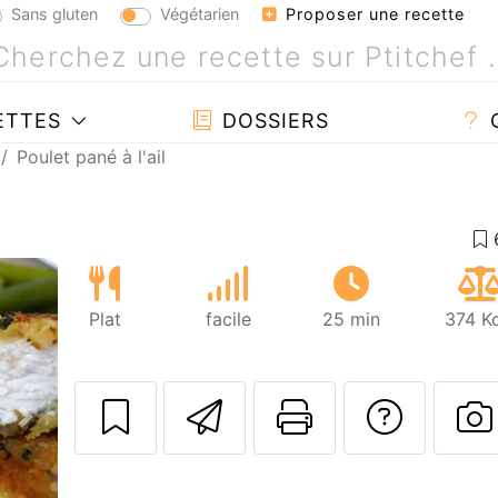
Sans gluten
Végétarien
Proposer une recette
ETTES
DOSSIERS
Poulet pané à l'ail
Plat
facile
25 min
374 Kc
Envoyer cette r
Imprimer c
Poser
Suivant
P