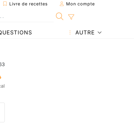
Livre de recettes
Mon compte
QUESTIONS
AUTRE
al
ecette à un ami
ette page
 une question à l'auteur
ublier votre photo de cette r