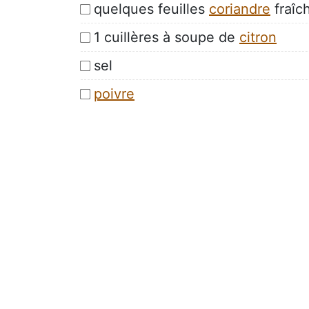
quelques feuilles
coriandre
fraîc
1 cuillères à soupe de
citron
sel
poivre