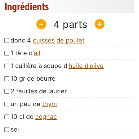
Ingrédients
4
donc 4
cuisses de poulet
1 tête d'
ail
1 cuillère à soupe d'
huile d'olive
10 gr de beurre
2 feuilles de laurier
un peu de
thym
10 cl de
cognac
sel