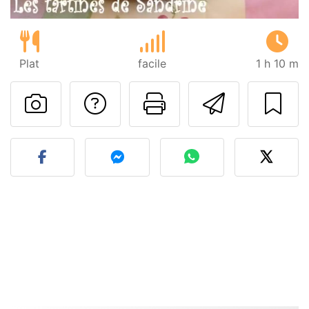
Plat
facile
1 h 10 m
Poser une question
Imprimer cet
Envoyer
Publier votre photo de cet