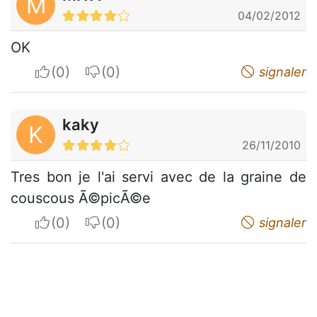
M
04/02/2012
OK
I apreciate
I do not appreciate
signaler
kaky
K
26/11/2010
Tres bon je l'ai servi avec de la graine de
couscous Ã©picÃ©e
I apreciate
I do not appreciate
signaler