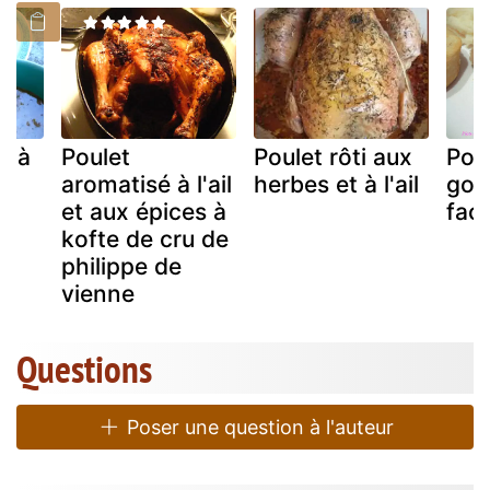
é à
Poulet
Poulet rôti aux
Pou
aromatisé à l'ail
herbes et à l'ail
gous
et aux épices à
faci
kofte de cru de
philippe de
vienne
Questions
Poser une question à l'auteur