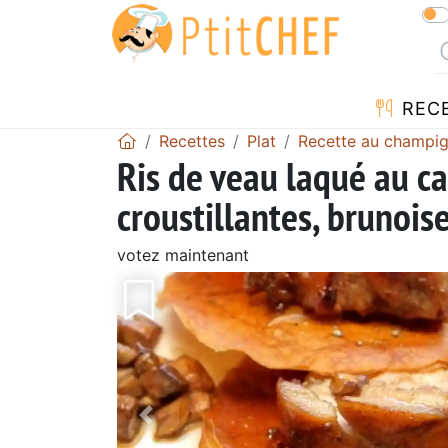
REC
Recettes
Plat
Recette au champi
Ris de veau laqué au 
croustillantes, brunoi
votez maintenant
Précédent