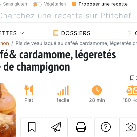
Sans gluten
Végétarien
Proposer une recette
ETTES
DOSSIERS
gnon
Ris de veau laqué au café& cardamome, légeretés cr
café& cardamome, légeretés
se de champignon
Plat
facile
28 min
180 K
Envoyer cette r
Imprimer c
Poser
Suivant