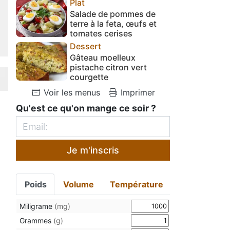
Plat
Salade de pommes de
terre à la feta, œufs et
tomates cerises
Dessert
Gâteau moelleux
pistache citron vert
courgette
Voir les menus
Imprimer
Qu'est ce qu'on mange ce soir ?
Je m'inscris
Poids
Volume
Température
Miligrame
(mg)
Grammes
(g)