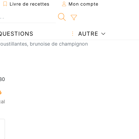
Livre de recettes
Mon compte
QUESTIONS
AUTRE
oustillantes, brunoise de champignon
cal
ecette à un ami
ette page
 une question à l'auteur