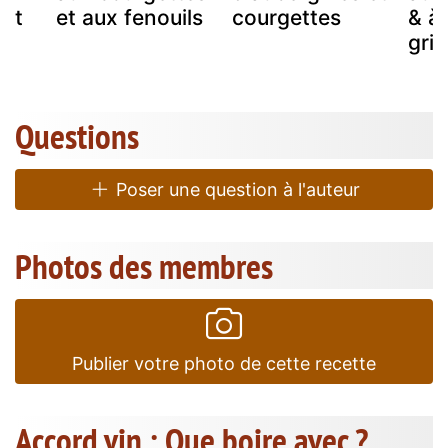
lit
et aux fenouils
courgettes
& à 
gril
Questions
Poser une question à l'auteur
Photos des membres
Publier votre photo de cette recette
Accord vin : Que boire avec ?