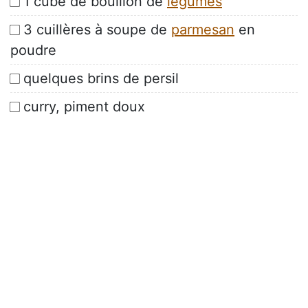
1 cube de bouillon de
légumes
3 cuillères à soupe de
parmesan
en
poudre
quelques brins de persil
curry, piment doux