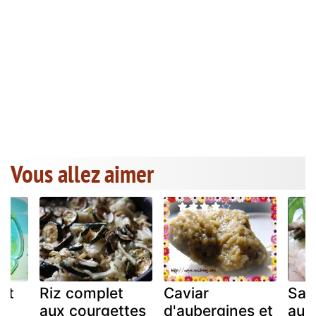
Vous allez aimer
et
Riz complet
Caviar
San
aux courgettes
d'aubergines et
aux