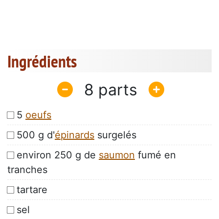
Ingrédients
8
5
oeufs
500 g d'
épinards
surgelés
environ 250 g de
saumon
fumé en
tranches
tartare
sel