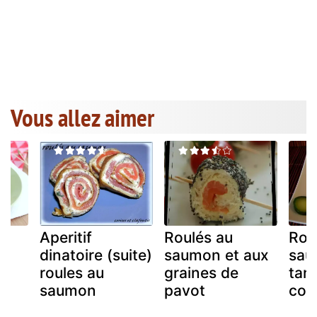
Vous allez aimer
Aperitif
Roulés au
Rou
dinatoire (suite)
saumon et aux
sau
roules au
graines de
tar
saumon
pavot
con