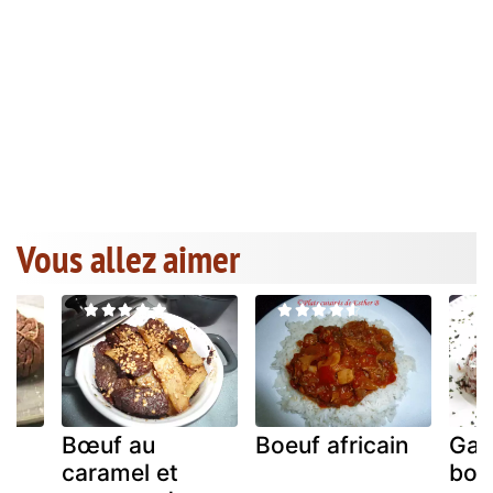
Vous allez aimer
Bœuf au
Boeuf africain
Gar
caramel et
boe