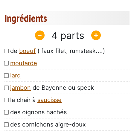
Ingrédients
4
de
boeuf
( faux filet, rumsteak....)
moutarde
lard
jambon
de Bayonne ou speck
la chair à
saucisse
des oignons hachés
des cornichons aigre-doux