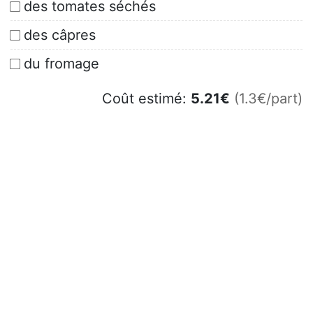
des tomates séchés
des câpres
du fromage
Coût estimé:
5.21
€
(1.3€/part)