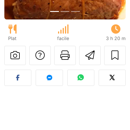
Plat
facile
3 h 20 m
Poser une question
Imprimer cet
Envoyer
Publier votre photo de cet