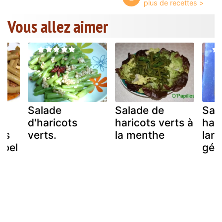
Vous allez aimer
Salade
Salade de
Sal
d'haricots
haricots verts à
hari
ts
verts.
la menthe
lar
 bel
gési