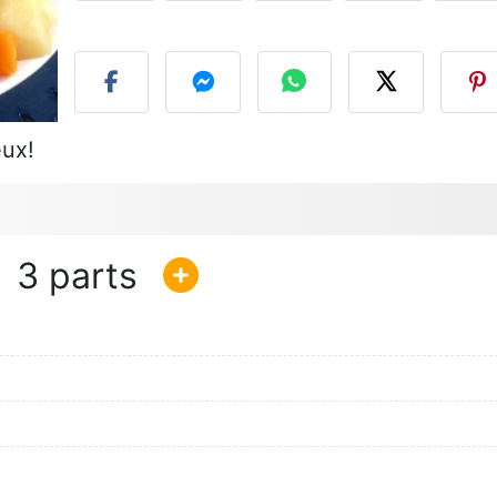
P
eux!
3