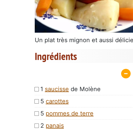
Un plat très mignon et aussi délici
Ingrédients
1
saucisse
de Molène
5
carottes
5
pommes de terre
2
panais