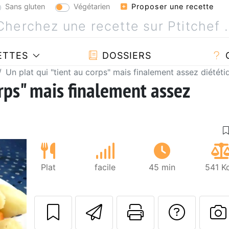
Sans gluten
Végétarien
Proposer une recette
ETTES
DOSSIERS
Un plat qui "tient au corps" mais finalement assez diététiq
orps" mais finalement assez
Plat
facile
45 min
541 K
Envoyer cette r
Imprimer c
Poser