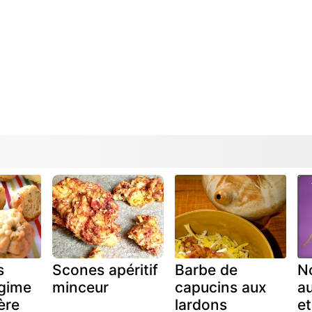
s
Scones apéritif
Barbe de
No
égime
minceur
capucins aux
au
ère
lardons
e