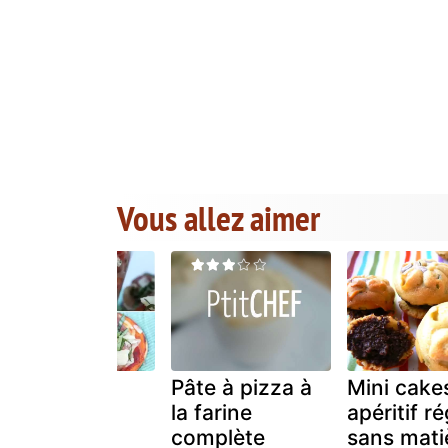
Vous allez aimer
Snacking à
Pâte à pizza à
Mini cake
l'italienne
la farine
apéritif r
complète
sans mati