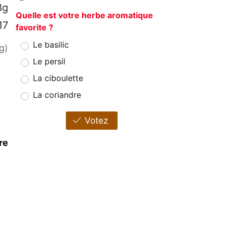
8g
Quelle est votre herbe aromatique
17
favorite ?
Le basilic
g)
Le persil
La ciboulette
La coriandre
Votez
re