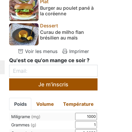
Plat
Burger au poulet pané à
la coréenne
Dessert
Curau de milho flan
brésilien au maïs
Voir les menus
Imprimer
Qu'est ce qu'on mange ce soir ?
Je m'inscris
Poids
Volume
Température
Miligrame
(mg)
Grammes
(g)