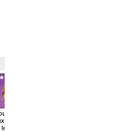
uilles sauté
Saute de dinde
Papillote
x crevettes
(diététique)
minceur
t légumes