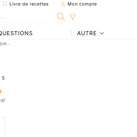
Livre de recettes
Mon compte
QUESTIONS
AUTRE
ue...
cal
ecette à un ami
ette page
 une question à l'auteur