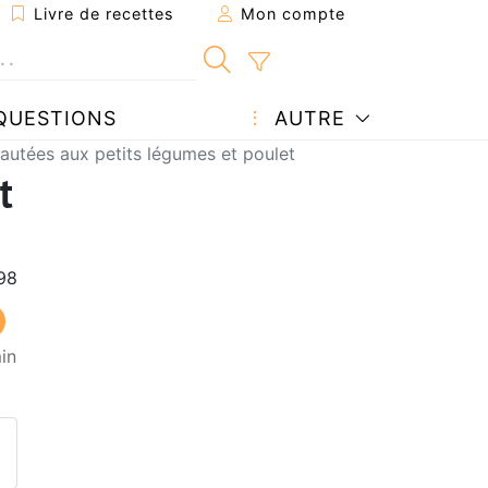
Livre de recettes
Mon compte
QUESTIONS
AUTRE
sautées aux petits légumes et poulet
t
in
ecette à un ami
ette page
 une question à l'auteur