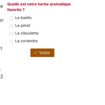
Quelle est votre herbe aromatique
le
favorite ?
Le basilic
er
Le persil
La ciboulette
La coriandre
t
Votez
s
 2