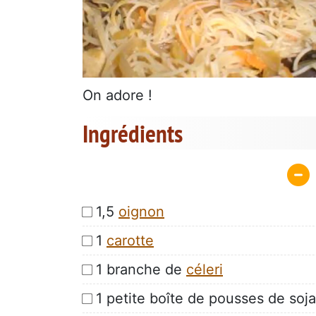
On adore !
Ingrédients
1,5
oignon
1
carotte
1 branche de
céleri
1 petite boîte de pousses de soj