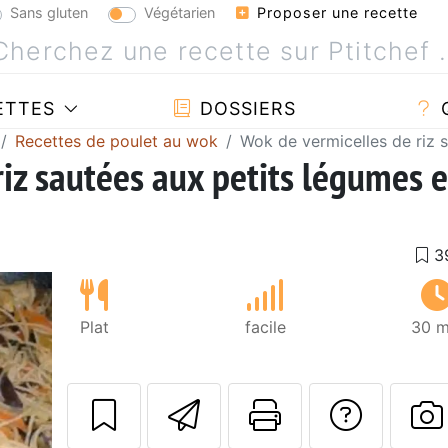
Sans gluten
Végétarien
Proposer une recette
ETTES
DOSSIERS
Recettes de poulet au wok
Wok de vermicelles de riz 
iz sautées aux petits légumes e
Plat
facile
30 m
Envoyer cette r
Imprimer c
Poser