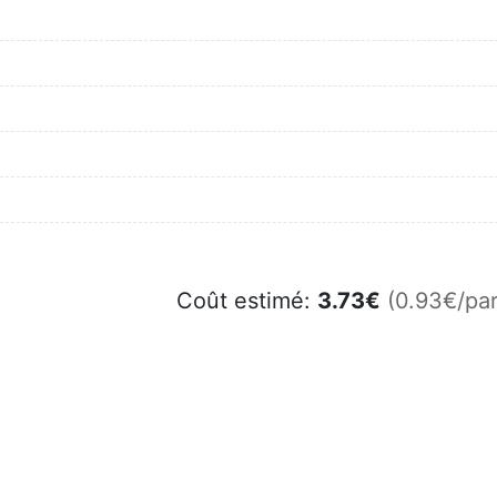
Coût estimé:
3.73
€
(0.93€/par