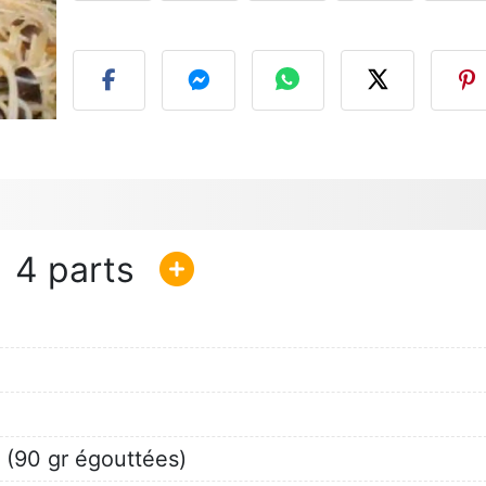
P
4
a (90 gr égouttées)