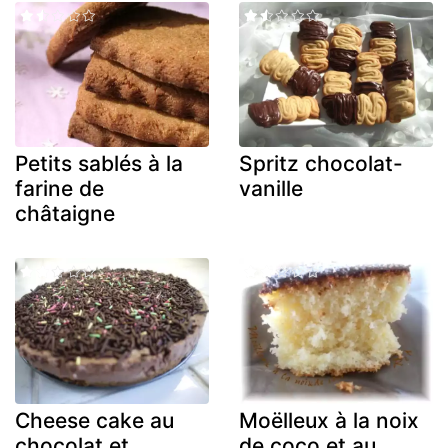
Petits sablés à la
Spritz chocolat-
farine de
vanille
châtaigne
Cheese cake au
Moëlleux à la noix
chocolat et
de coco et au