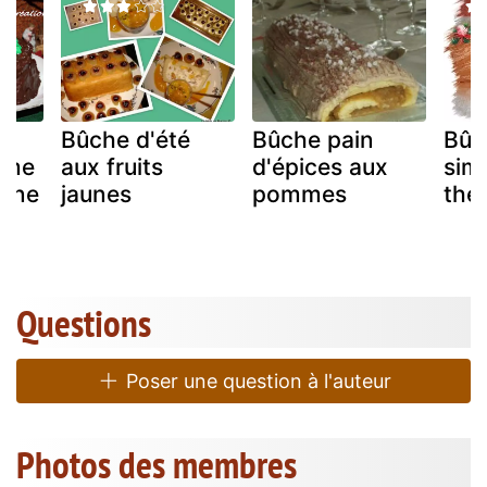
Bûche d'été
Bûche pain
Bûc
ème
aux fruits
d'épices aux
sim
one
jaunes
pommes
the
Questions
Poser une question à l'auteur
Photos des membres