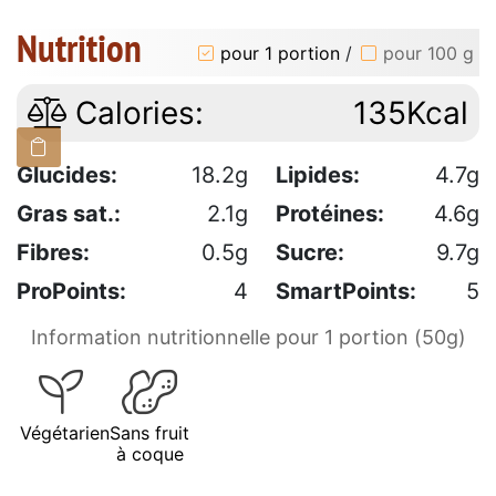
Nutrition
pour 1 portion
/
pour 100 g
Calories:
135Kcal
Glucides:
18.2g
Lipides:
4.7g
Gras sat.:
2.1g
Protéines:
4.6g
Fibres:
0.5g
Sucre:
9.7g
ProPoints:
4
SmartPoints:
5
Information nutritionnelle pour 1 portion (50g)
Végétarien
Sans fruit
à coque