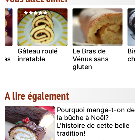
é
Gâteau roulé
Le Bras de
Bisc
ises
inratable
Vénus sans
cho
gluten
A lire également
Pourquoi mange-t-on de
la bûche à Noël?
L'histoire de cette belle
tradition!