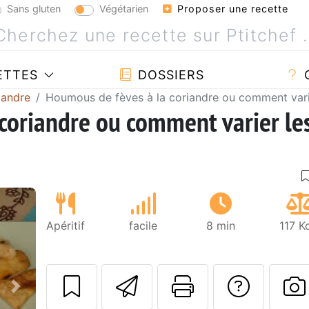
Sans gluten
Végétarien
Proposer une recette
ETTES
DOSSIERS
iandre
Houmous de fèves à la coriandre ou comment varie
coriandre ou comment varier le
Apéritif
facile
8 min
117 K
Envoyer cette r
Imprimer c
Poser
Suivant