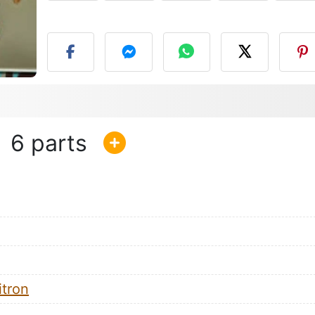
P
6
itron