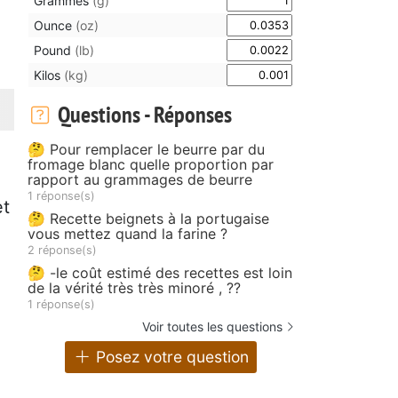
Grammes
(g)
Ounce
(oz)
Pound
(lb)
Kilos
(kg)
Questions - Réponses
🤔 Pour remplacer le beurre par du
fromage blanc quelle proportion par
rapport au grammages de beurre
1 réponse(s)
et
🤔 Recette beignets à la portugaise
vous mettez quand la farine ?
2 réponse(s)
🤔 -le coût estimé des recettes est loin
de la vérité très très minoré , ??
1 réponse(s)
Voir toutes les questions
Posez votre question