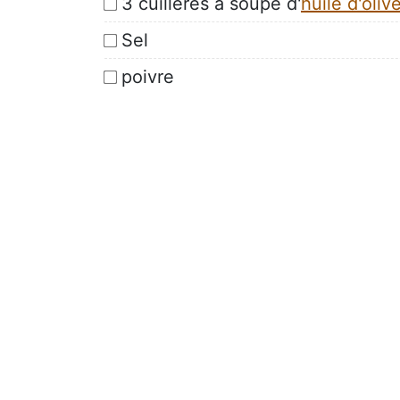
3 cuillères a soupe d'
huile d'oliv
Sel
poivre