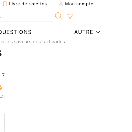
Livre de recettes
Mon compte
QUESTIONS
AUTRE
r les saveurs des tartinades
s
cal
ecette à un ami
ette page
 une question à l'auteur