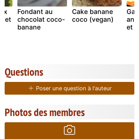
aux
Fondant au
Cake banane
Gat
o et
chocolat coco-
coco (vegan)
ana
ne
banane
et 
u
Questions
Poser une question à l'auteur
Photos des membres