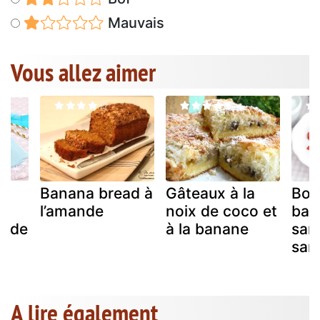
Mauvais
Vous allez aimer
Banana bread à
Gâteaux à la
Bow
l’amande
noix de coco et
ban
x de
à la banane
san
san
A lire également