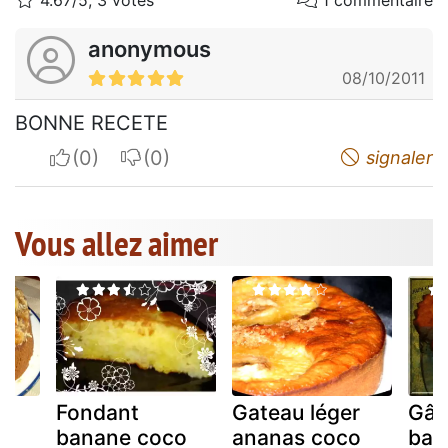
4.67/5, 3 votes
1 commentaire
anonymous
08/10/2011
BONNE RECETE
I apreciate
I do not appreciate
signaler
Vous allez aimer
Fondant
Gateau léger
Gât
banane coco
ananas coco
ban