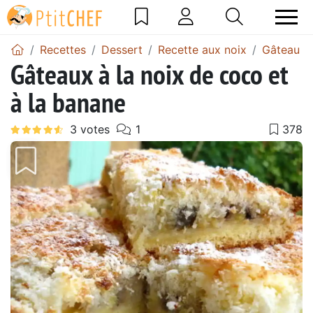
Recettes
Dessert
Recette aux noix
Gâteau a
Gâteaux à la noix de coco et
à la banane
Précédent
Suiv