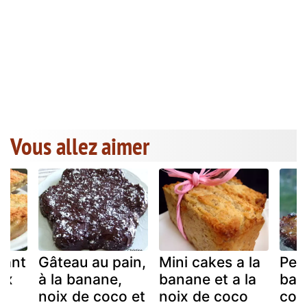
Vous allez aimer
dant
Gâteau au pain,
Mini cakes a la
Pet
ix
à la banane,
banane et a la
ban
noix de coco et
noix de coco
coc