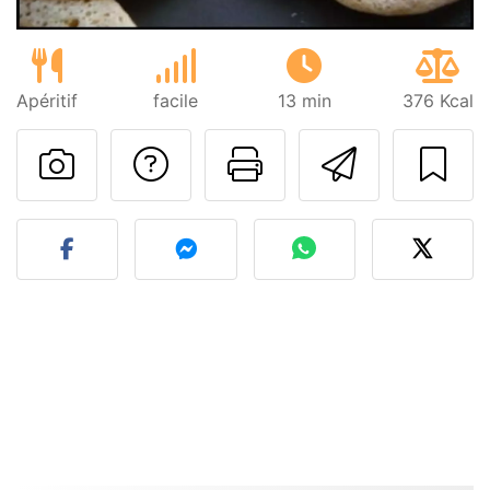
Apéritif
facile
13 min
376 Kcal
Poser une question
Imprimer cet
Envoyer
Publier votre photo de cet