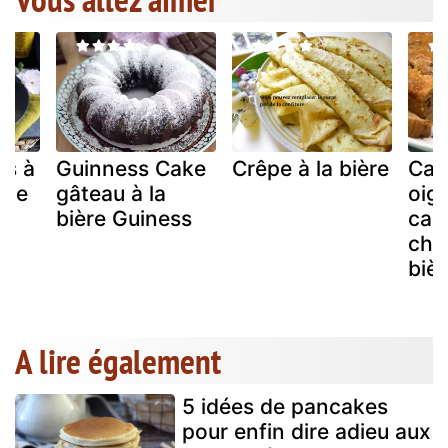
es à
Guinness Cake
Crêpe à la bière
Cak
nde
gâteau à la
oig
bière Guiness
car
che
bièr
A lire également
5 idées de pancakes
pour enfin dire adieu aux