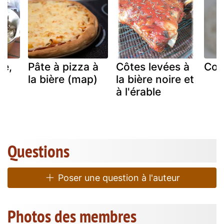
re,
Pâte à pizza à
Côtes levées à
Coq 
la bière (map)
la bière noire et
à l'érable
Questions
Poser une question à l'auteur
Photos des membres