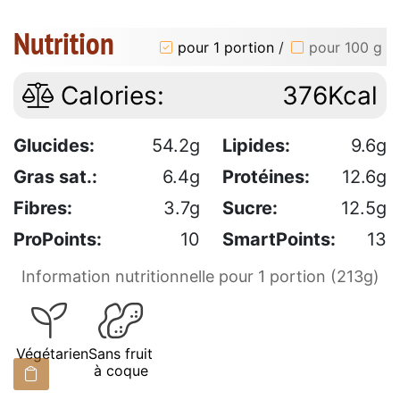
Nutrition
pour 1 portion
/
pour 100 g
Calories:
376Kcal
Glucides:
54.2g
Lipides:
9.6g
Gras sat.:
6.4g
Protéines:
12.6g
Fibres:
3.7g
Sucre:
12.5g
ProPoints:
10
SmartPoints:
13
Information nutritionnelle pour 1 portion (213g)
Végétarien
Sans fruit
à coque