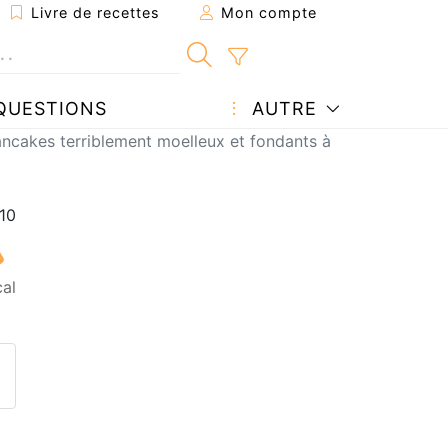
Livre de recettes
Mon compte
QUESTIONS
AUTRE
ncakes terriblement moelleux et fondants à la fois...
cal
ecette à un ami
ette page
 une question à l'auteur
ublier votre photo de cette r