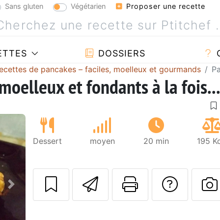
Sans gluten
Végétarien
Proposer une recette
ETTES
DOSSIERS
recettes de pancakes – faciles, moelleux et gourmands
Pa
oelleux et fondants à la fois...
Dessert
moyen
20 min
195 K
Envoyer cette r
Imprimer c
Poser
Suivant
P