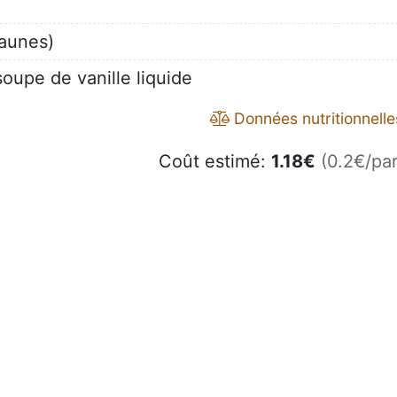
jaunes)
soupe de vanille liquide
Données nutritionnelle
Coût estimé:
1.18
€
(0.2€/par