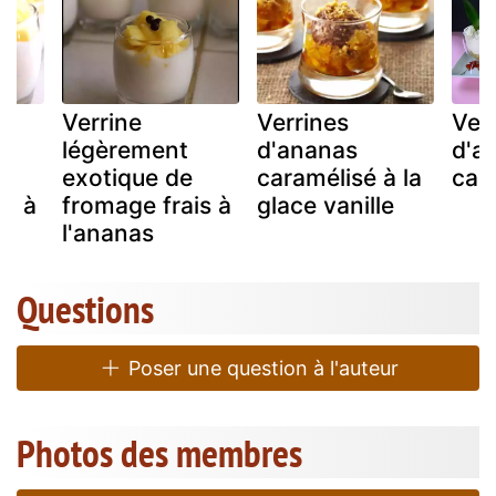
Verrine
Verrines
Ver
légèrement
d'ananas
d'a
exotique de
caramélisé à la
car
is à
fromage frais à
glace vanille
l'ananas
Questions
Poser une question à l'auteur
Photos des membres