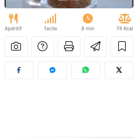
Apéritif
facile
8 min
74 Kcal
Poser une question
Imprimer cet
Envoyer
Publier votre photo de cet