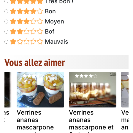
Très bon !
Bon
Moyen
Bof
Mauvais
Vous allez aimer
nas
Verrines
Verrines
Ver
et
ananas
ananas
mas
e
mascarpone
mascarpone et
ana