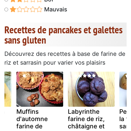
Mauvais
Recettes de pancakes et galettes
sans gluten
Découvrez des recettes à base de farine de
riz et sarrasin pour varier vos plaisirs
in
Muffins
Labyrinthe
Peti
s
d'automne
farine de riz,
la f
farine de
châtaigne et
sarr