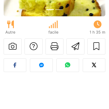
Autre
facile
1 h 35 m
Poser une question
Imprimer cet
Envoyer
Publier votre photo de cet