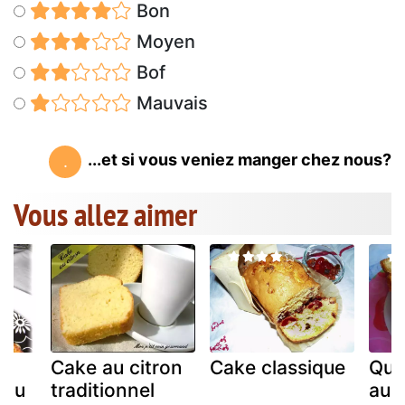
Bon
Moyen
Bof
Mauvais
...et si vous veniez manger chez nous?
.
Vous allez aimer
Cake au citron
Cake classique
Qua
...u
traditionnel
au c