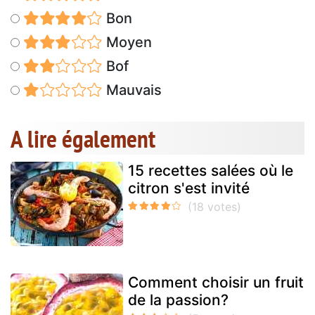
Bon
Moyen
Bof
Mauvais
A lire également
15 recettes salées où le
citron s'est invité
Comment choisir un fruit
de la passion?