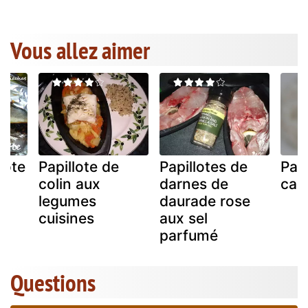
Vous allez aimer
lote
Papillote de
Papillotes de
Papi
colin aux
darnes de
cabi
legumes
daurade rose
cuisines
aux sel
parfumé
Questions