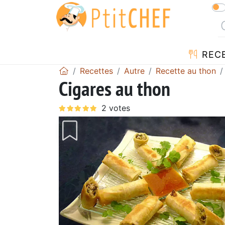
REC
Recettes
Autre
Recette au thon
Cigares au thon