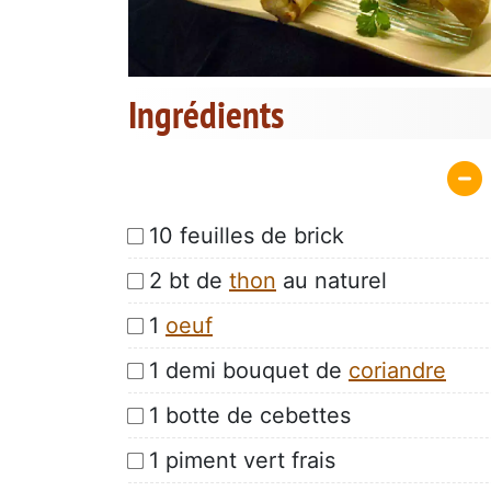
Ingrédients
10 feuilles de brick
2 bt de
thon
au naturel
1
oeuf
1 demi bouquet de
coriandre
1 botte de cebettes
1 piment vert frais