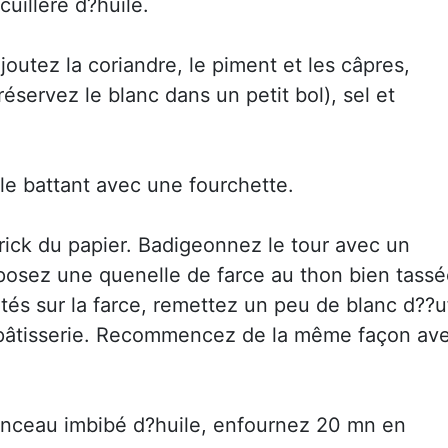
uillère d?huile.
joutez la coriandre, le piment et les câpres,
éservez le blanc dans un petit bol), sel et
 le battant avec une fourchette.
brick du papier. Badigeonnez le tour avec un
posez une quenelle de farce au thon bien tass
otés sur la farce, remettez un peu de blanc d??u
 pâtisserie. Recommencez de la même façon av
inceau imbibé d?huile, enfournez 20 mn en