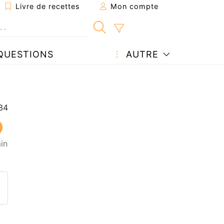
Livre de recettes
Mon compte
QUESTIONS
AUTRE
in
ecette à un ami
ette page
 une question à l'auteur
ublier votre photo de cette r