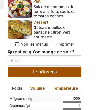
Plat
Salade de pommes de
terre à la feta, œufs et
tomates cerises
Dessert
Gâteau moelleux
pistache citron vert
courgette
Voir les menus
Imprimer
Qu'est ce qu'on mange ce soir ?
Je m'inscris
Poids
Volume
Température
Miligrame
(mg)
Grammes
(g)