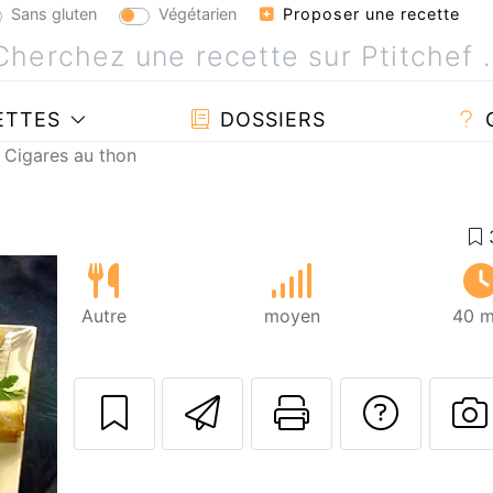
Sans gluten
Végétarien
Proposer une recette
ETTES
DOSSIERS
Cigares au thon
Autre
moyen
40 m
Envoyer cette r
Imprimer c
Poser
P