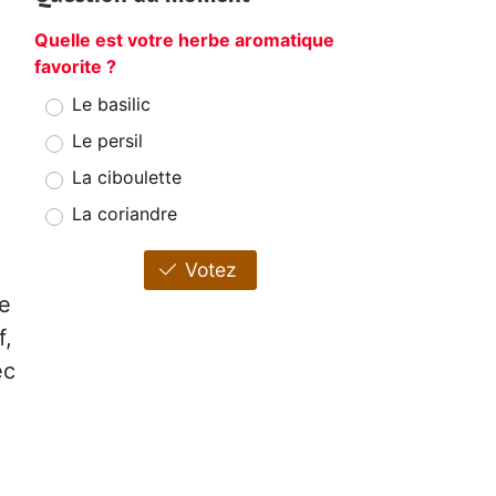
Quelle est votre herbe aromatique
favorite ?
Le basilic
Le persil
La ciboulette
La coriandre
Votez
ée
f,
ec