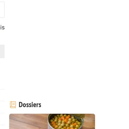
is
Dossiers