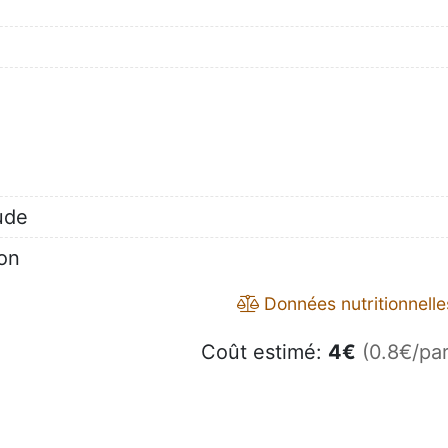
ude
ron
Données nutritionnelle
Coût estimé:
4
€
(0.8€/par