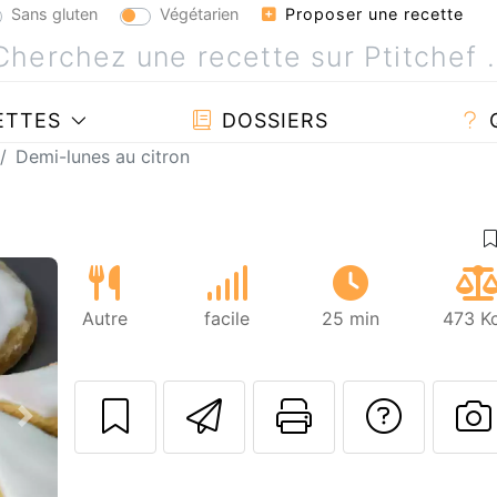
Sans gluten
Végétarien
Proposer une recette
ETTES
DOSSIERS
Demi-lunes au citron
Autre
facile
25 min
473 Kc
Envoyer cette r
Imprimer c
Poser
Suivant
P