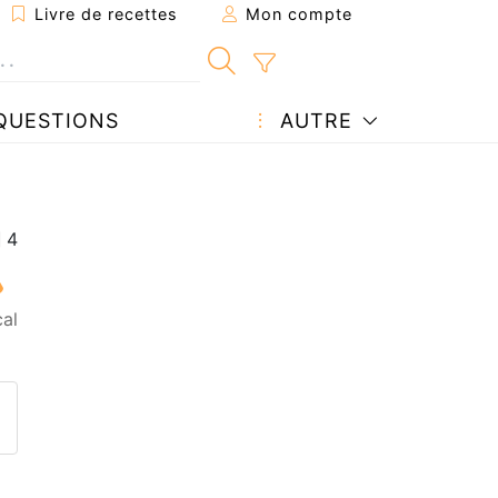
Livre de recettes
Mon compte
QUESTIONS
AUTRE
al
ecette à un ami
ette page
 une question à l'auteur
ublier votre photo de cette r