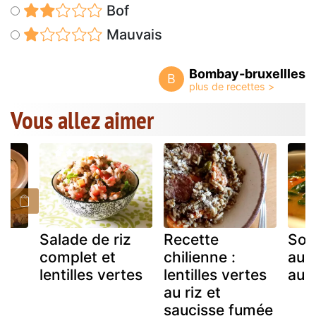
Bof
Mauvais
Bombay-bruxellles
B
Vous allez aimer
au
Salade de riz
Recette
Sou
es
complet et
chilienne :
aux 
lentilles vertes
lentilles vertes
au r
au riz et
saucisse fumée