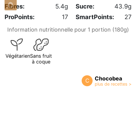
Fibres:
5.4g
Sucre:
43.9g
ProPoints:
17
SmartPoints:
27
Information nutritionnelle pour 1 portion (180g)
Végétarien
Sans fruit
à coque
Chocobea
C