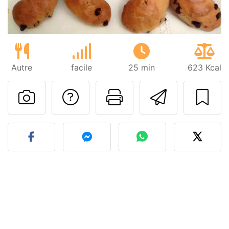
Autre
facile
25 min
623 Kcal
Poser une question
Imprimer cet
Envoyer
Publier votre photo de cet