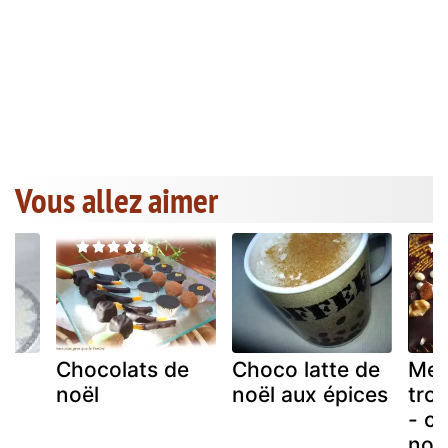
Vous allez aimer
Chocolats de
Choco latte de
Men
x
noël
noël aux épices
troi
- c'
noël