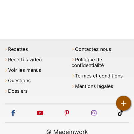
Recettes
Contactez nous
Recettes vidéo
Politique de
confidentialité
Voir les menus
Termes et conditions
Questions
Mentions légales
Dossiers
+
facebook
youtube
pinterest
instagram
tikt
© Madeinwork