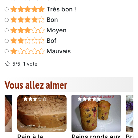
Très bon !
Bon
Moyen
Bof
Mauvais
5/5, 1 vote
Vous allez aimer
Pain à la
Pains ronds aux
Bri