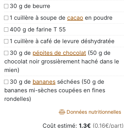
30 g de beurre
1 cuillère à soupe de
cacao
en poudre
400 g de farine T 55
1 cuillère à café de levure déshydratée
30 g de
pépites de chocolat
(50 g de
chocolat noir grossièrement haché dans le
mien)
30 g de
bananes
séchées (50 g de
bananes mi-sèches coupées en fines
rondelles)
Données nutritionnelles
Coût estimé:
1.3
€
(0.16€/part)