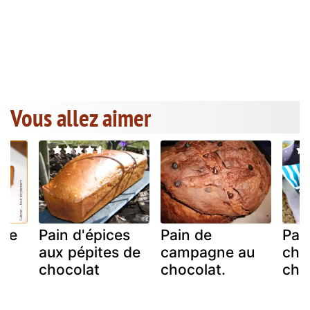
Vous allez aimer
ate
Pain d'épices
Pain de
Pai
aux pépites de
campagne au
cho
chocolat
chocolat.
cho