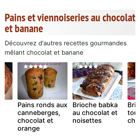
Pains et viennoiseries au chocolat
et banane
Découvrez d'autres recettes gourmandes
mêlant chocolat et banane
Pains ronds aux
Brioche babka
Bri
au
canneberges,
au chocolat et
tour
chocolat et
noisettes
cho
orange