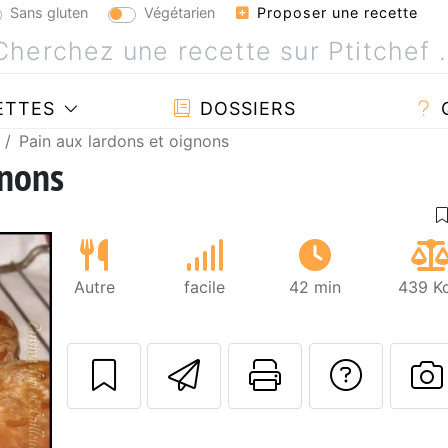
Sans gluten
Végétarien
Proposer une recette
ETTES
DOSSIERS
Pain aux lardons et oignons
gnons
Autre
facile
42 min
439 Kc
Envoyer cette r
Imprimer c
Poser
P