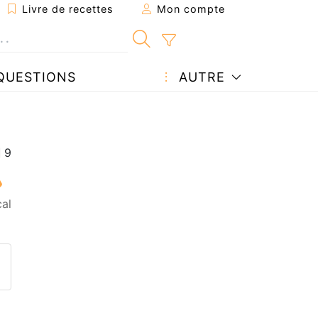
Livre de recettes
Mon compte
QUESTIONS
AUTRE
al
ecette à un ami
ette page
 une question à l'auteur
ublier votre photo de cette r