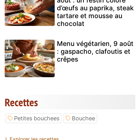
août : un festin coloré
d’œufs au paprika, steak
tartare et mousse au
chocolat
Menu végétarien, 9 août
: gaspacho, clafoutis et
crêpes
Recettes
Petites bouchees
Bouchee
Explorer les recettes