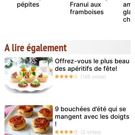
pépites
Franui aux
ama
framboises
gla
cho
A lire également
Offrez-vous le plus beau
des apéritifs de fête!
9 bouchées d’été qui se
mangent avec les doigts
!