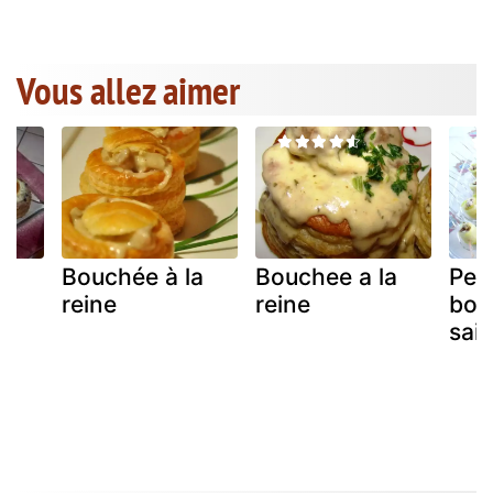
Vous allez aimer
a
Bouchée à la
Bouchee a la
Peti
reine
reine
bou
sais