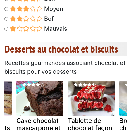
Moyen
Bof
Mauvais
Desserts au chocolat et biscuits
Recettes gourmandes associant chocolat et
biscuits pour vos desserts
é
Cake chocolat
Tablette de
Bro
tits
mascarpone et
chocolat façon
choc