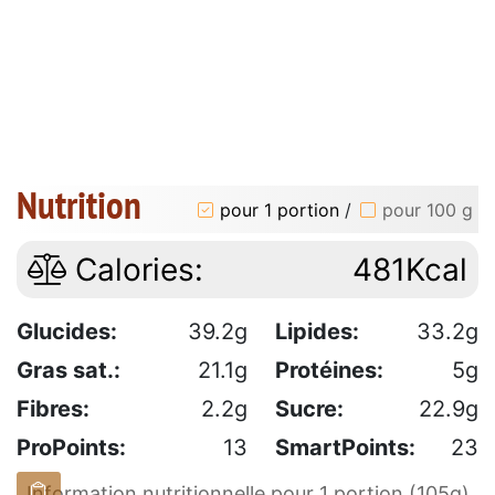
Nutrition
pour 1 portion
/
pour 100 g
Calories:
481Kcal
Glucides:
39.2g
Lipides:
33.2g
Gras sat.:
21.1g
Protéines:
5g
Fibres:
2.2g
Sucre:
22.9g
ProPoints:
13
SmartPoints:
23
Information nutritionnelle pour 1 portion (105g)