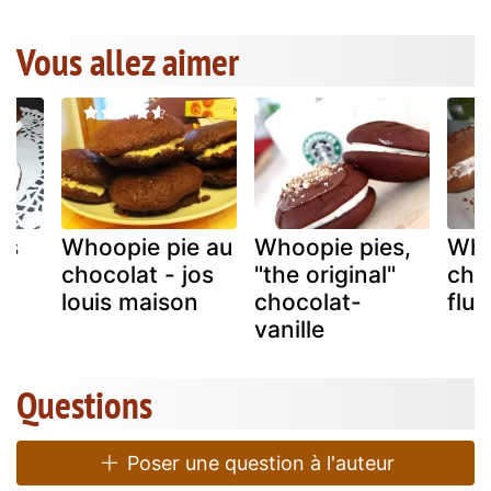
Vous allez aimer
es
Whoopie pie au
Whoopie pies,
Who
chocolat - jos
"the original"
cho
louis maison
chocolat-
fluf
vanille
Questions
Poser une question à l'auteur