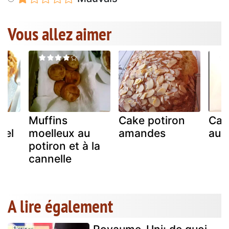
Vous allez aimer
Muffins
Cake potiron
Cak
iel
moelleux au
amandes
au 
re
potiron et à la
cannelle
A lire également