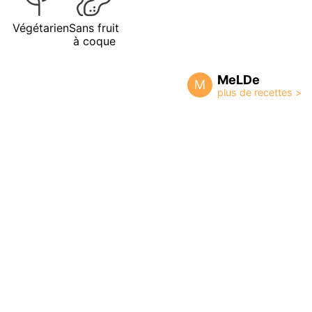
Végétarien
Sans fruit
à coque
MeLDe
M