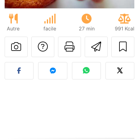
Autre
facile
27 min
991 Kcal
Poser une question
Imprimer cet
Envoyer
Publier votre photo de cet