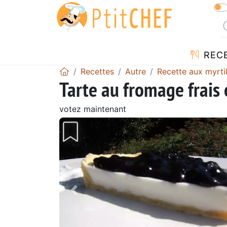
REC
Recettes
Autre
Recette aux myrtil
Tarte au fromage frais 
votez maintenant
Précédent