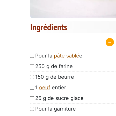
Ingrédients
Pour la
pâte sablé
e
250 g de farine
150 g de beurre
1
oeuf
entier
25 g de sucre glace
Pour la garniture