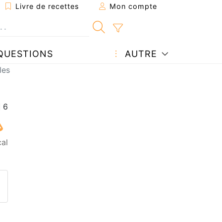
Livre de recettes
Mon compte
QUESTIONS
AUTRE
les
cal
ecette à un ami
ette page
 une question à l'auteur
ublier votre photo de cette r