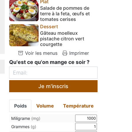
Plat
Salade de pommes de
terre à la feta, œufs et
tomates cerises
Dessert
Gâteau moelleux
pistache citron vert
courgette
Voir les menus
Imprimer
Qu'est ce qu'on mange ce soir ?
Je m'inscris
Poids
Volume
Température
Miligrame
(mg)
Grammes
(g)