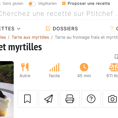
Sans gluten
Végétarien
Proposer une recette
ETTES
DOSSIERS
les
Tarte aux myrtilles
Tarte au fromage frais et myrtil
et myrtilles
Autre
facile
45 min
611 K
Envoyer cette r
Imprimer c
Poser
Suivant
P