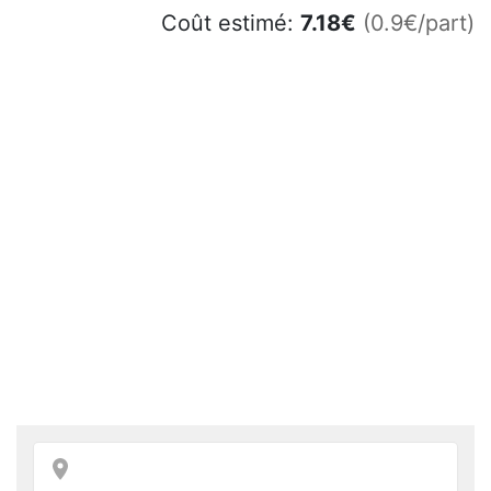
Coût estimé:
7.18
€
(0.9€/part)