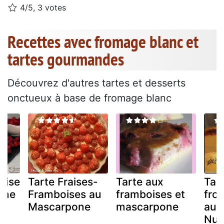
4/5, 3 votes
Recettes avec fromage blanc et
tartes gourmandes
Découvrez d'autres tartes et desserts
onctueux à base de fromage blanc
oise
Tarte Fraises-
Tarte aux
Tar
one
Framboises au
framboises et
fro
Mascarpone
mascarpone
aux 
Nute