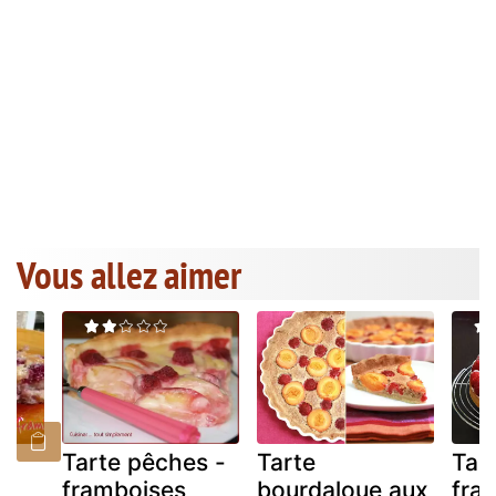
Vous allez aimer
o
Tarte pêches -
Tarte
Tar
framboises
bourdaloue aux
fra