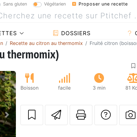
Sans gluten
Végétarien
Proposer une recette
ETTES
DOSSIERS
on
Recette au citron au thermomix
Fruité citron (boiss
 au thermomix)
Boisson
facile
3 min
81 Kc
Envoyer cette r
Imprimer c
Poser
Suivant
P