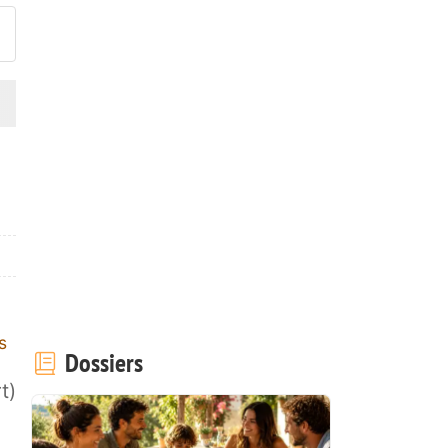
s
Dossiers
t)