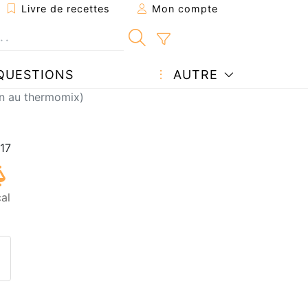
Livre de recettes
Mon compte
QUESTIONS
AUTRE
on au thermomix)
al
ecette à un ami
ette page
 une question à l'auteur
ublier votre photo de cette r