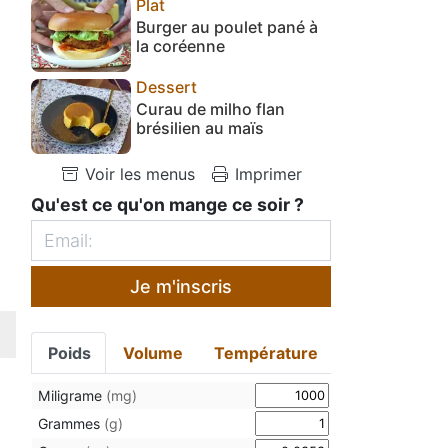
Plat
Burger au poulet pané à
la coréenne
Dessert
Curau de milho flan
brésilien au maïs
Voir les menus
Imprimer
Qu'est ce qu'on mange ce soir ?
Je m'inscris
Poids
Volume
Température
Miligrame
(mg)
Grammes
(g)