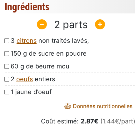
Ingrédients
2
3
citrons
non traités lavés,
150 g de sucre en poudre
60 g de beurre mou
2
oeufs
entiers
1 jaune d’oeuf
Données nutritionnelles
Coût estimé:
2.87
€
(1.44€/part)