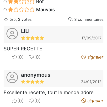
Bof
Mauvais
5/5, 3 votes
3 commentaires
LILI
17/09/2017
SUPER RECETTE
I apreciate
I do not appreciate
signaler
anonymous
24/01/2012
Excellente recette, tout le monde adore
I apreciate
I do not appreciate
signaler