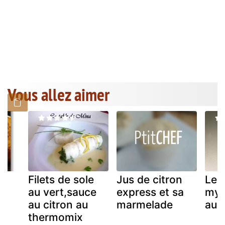
Vous allez aimer
Filets de sole
Jus de citron
Les
au vert,sauce
express et sa
myrt
au citron au
marmelade
au 
thermomix