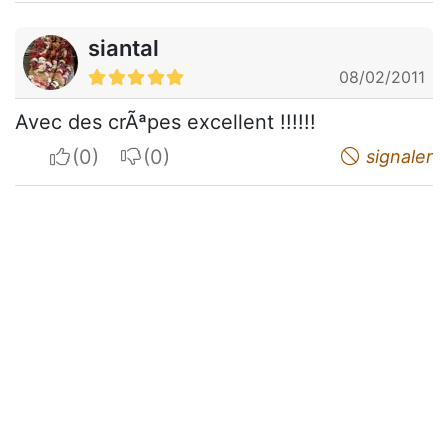
siantal
08/02/2011
Avec des crÃªpes excellent !!!!!!
I apreciate
I do not appreciate
signaler