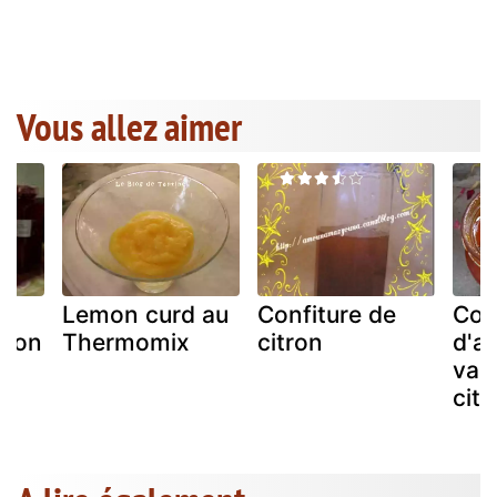
Vous allez aimer
e
Lemon curd au
Confiture de
Con
tron
Thermomix
citron
d'ab
vani
citr