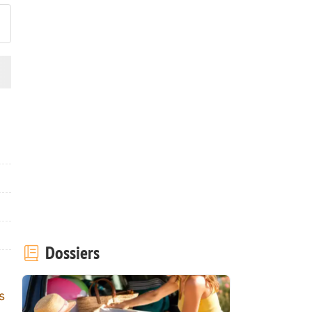
Dossiers
s