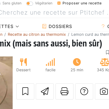
Sans gluten
Végétarien
Proposer une recette
ETTES
DOSSIERS
on
Recette au citron au thermomix
Lemon curd au therm
x (mais sans aussi, bien sûr)
Dessert
facile
25 min
345 Kc
Envoyer cette r
Imprimer c
Poser
P