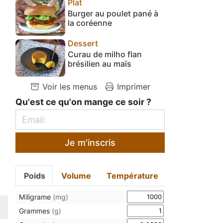
Plat
Burger au poulet pané à
la coréenne
Dessert
Curau de milho flan
brésilien au maïs
Voir les menus
Imprimer
Qu'est ce qu'on mange ce soir ?
Je m'inscris
Poids
Volume
Température
Miligrame
(mg)
Grammes
(g)