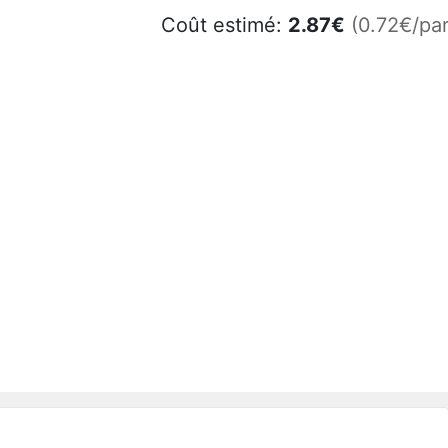
Coût estimé:
2.87
€
(0.72€/par