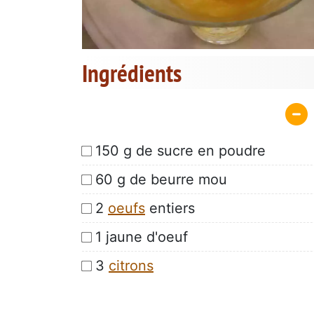
Ingrédients
150 g de sucre en poudre
60 g de beurre mou
2
oeufs
entiers
1 jaune d'oeuf
3
citrons