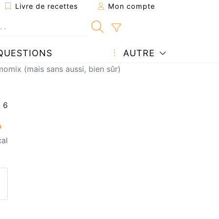
Livre de recettes
Mon compte
QUESTIONS
AUTRE
omix (mais sans aussi, bien sûr)
al
ecette à un ami
ette page
 une question à l'auteur
ublier votre photo de cette r