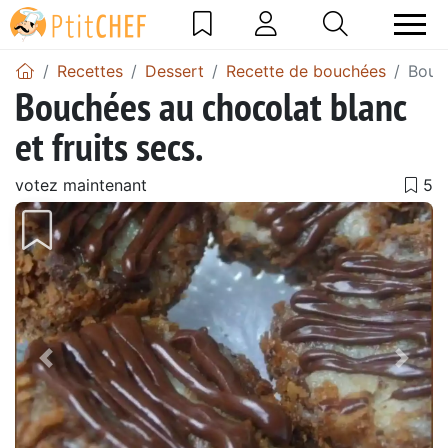
Recettes
Dessert
Recette de bouchées
Bouch
Bouchées au chocolat blanc
et fruits secs.
votez maintenant
Précédent
Suiv