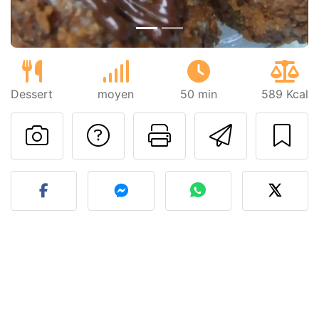
Dessert
moyen
50 min
589 Kcal
Poser une question
Imprimer cet
Envoyer
Publier votre photo de cet