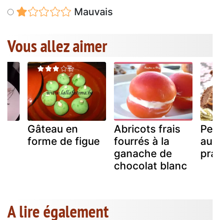
Mauvais
Vous allez aimer
Gâteau en
Abricots frais
Peti
forme de figue
fourrés à la
aux
ganache de
pral
chocolat blanc
A lire également