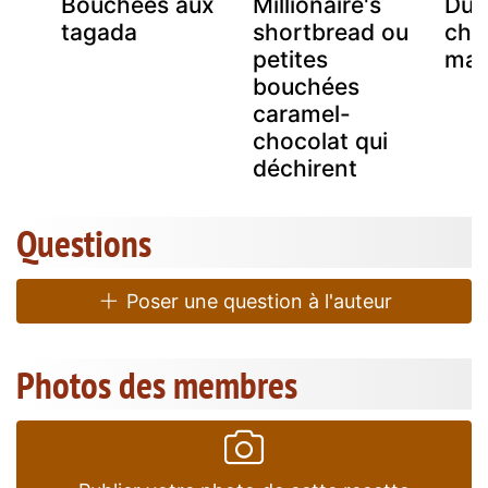
Bouchées aux
Millionaire's
Dul
tagada
shortbread ou
cho
petites
mai
bouchées
caramel-
chocolat qui
déchirent
Questions
Poser une question à l'auteur
Photos des membres