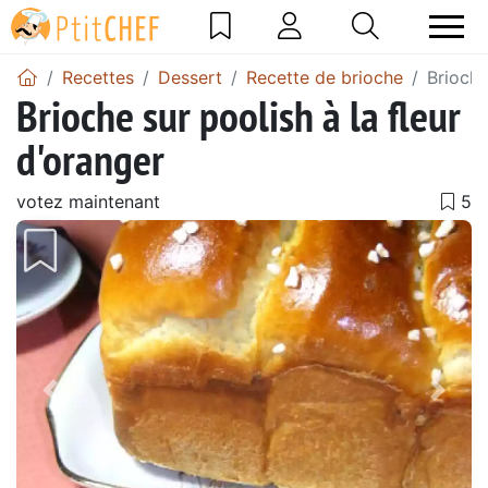
Recettes
Dessert
Recette de brioche
Brioche
Brioche sur poolish à la fleur
d'oranger
votez maintenant
Précédent
Suiv