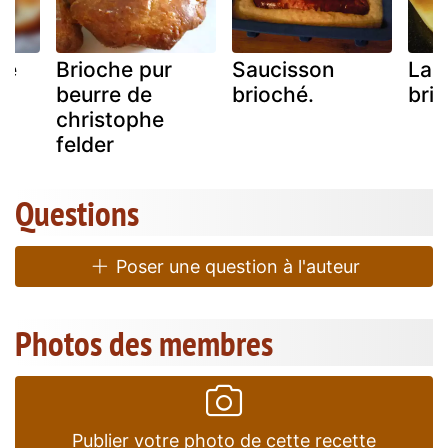
de
Brioche pur
Saucisson
La 
beurre de
brioché.
bri
christophe
felder
Questions
Poser une question à l'auteur
Photos des membres
Publier votre photo de cette recette