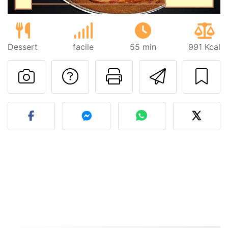
Dessert
facile
55 min
991 Kcal
Poser une question
Imprimer cet
Envoyer
Publier votre photo de cet