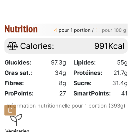
Nutrition
pour 1 portion
/
pour 100 g
Calories:
991Kcal
Glucides:
97.3g
Lipides:
55g
Gras sat.:
34g
Protéines:
21.7g
Fibres:
8g
Sucre:
31.4g
ProPoints:
27
SmartPoints:
41
Information nutritionnelle pour 1 portion (393g)
Végétarien