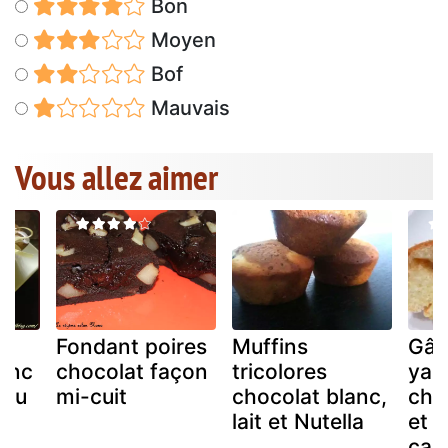
Bon
Moyen
Bof
Mauvais
Vous allez aimer
Fondant poires
Muffins
Gât
lanc
chocolat façon
tricolores
yao
 au
mi-cuit
chocolat blanc,
cho
lait et Nutella
et p
car