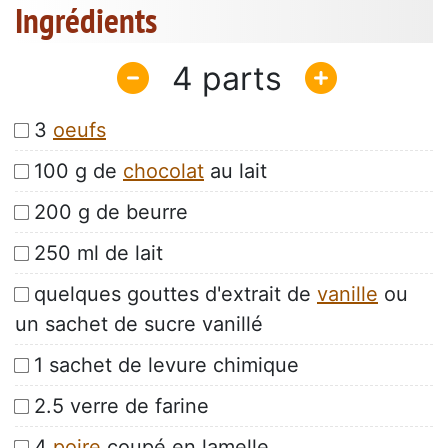
Ingrédients
4
3
oeufs
100 g de
chocolat
au lait
200 g de beurre
250 ml de lait
quelques gouttes d'extrait de
vanille
ou
un sachet de sucre vanillé
1 sachet de levure chimique
2.5 verre de farine
4
poire
coupé en lamelle