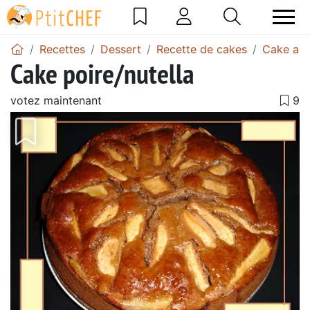
Recettes
Dessert
Recette de cakes
Cake aux
Cake poire/nutella
votez maintenant