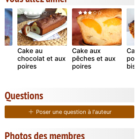
et
Cake au
Cake aux
Cak
chocolat et aux
pêches et aux
poir
poires
poires
bisc
Questions
Poser une question à l'auteur
Photos des membres