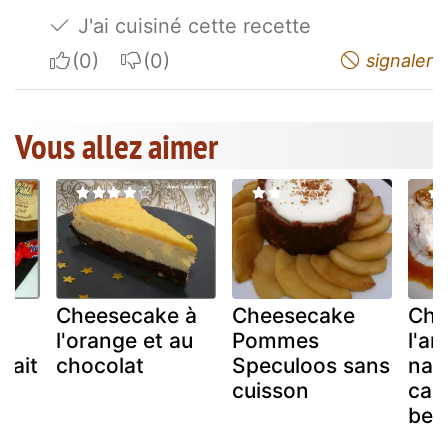
J'ai cuisiné cette recette
I apreciate
I do not appreciate
signaler
Vous allez aimer
e
Cheesecake à
Cheesecake
Che
t
l'orange et au
Pommes
l'a
 lait
chocolat
Speculoos sans
nap
cuisson
car
beu