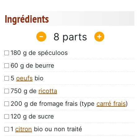
Ingrédients
8
180 g de spéculoos
60 g de beurre
5
oeufs
bio
750 g de
ricotta
200 g de fromage frais (type
carré frais
)
120 g de sucre
1
citron
bio ou non traité