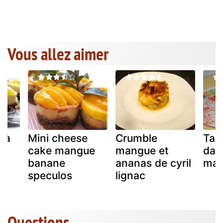
Vous allez aimer
 à
Mini cheese
Crumble
Tar
cake mangue
mangue et
dau
banane
ananas de cyril
ma
speculos
lignac
Questions