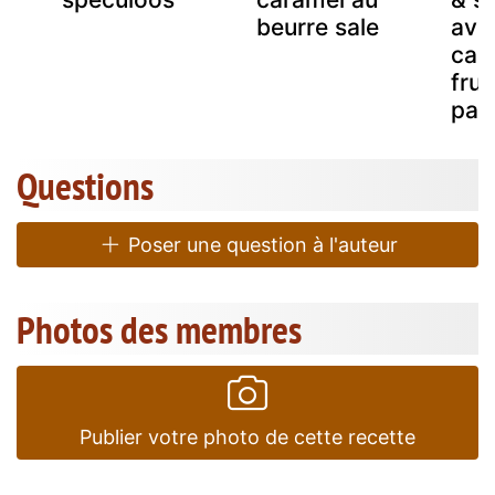
beurre sale
ave
car
frui
pas
Questions
Poser une question à l'auteur
Photos des membres
Publier votre photo de cette recette