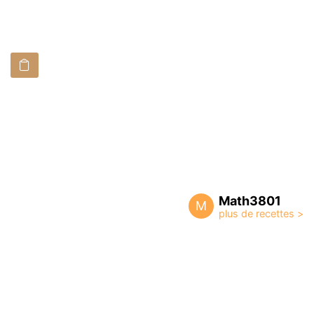
Math3801
M