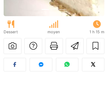
Dessert
moyen
1 h 15 m
Poser une question
Imprimer cet
Envoyer
Publier votre photo de cet