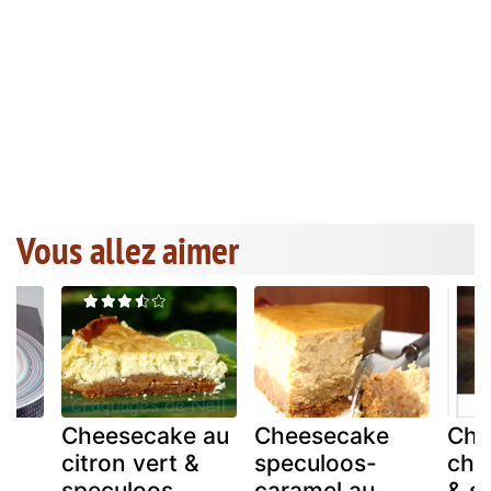
Vous allez aimer
ke
Cheesecake au
Cheesecake
Che
citron vert &
speculoos-
cho
speculoos
caramel au
& s