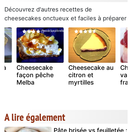
Découvrez d'autres recettes de
cheesecakes onctueux et faciles à préparer
 à
Cheesecake
Cheesecake au
Che
façon pêche
citron et
vani
e
Melba
myrtilles
fra
A lire également
Pâte brisée vs feuilletée :