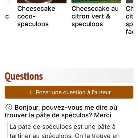
e
Cheesecake
Cheesecake au
Che
anc
coco-
citron vert &
cit
,
speculoos
speculoos
spe
faç
x
Questions
Poser une question à l'auteur
Bonjour, pouvez-vous me dire où
trouver la pâte de spéculos? Merci
La pate de spéculoos est une pâte à
tartiner au spéculoos. On la trouve en