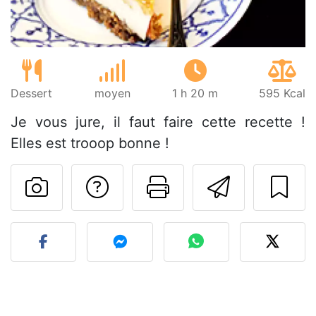
Dessert
moyen
1 h 20 m
595 Kcal
Je vous jure, il faut faire cette recette !
Elles est trooop bonne !
Poser une question
Imprimer cet
Envoyer
Publier votre photo de cet