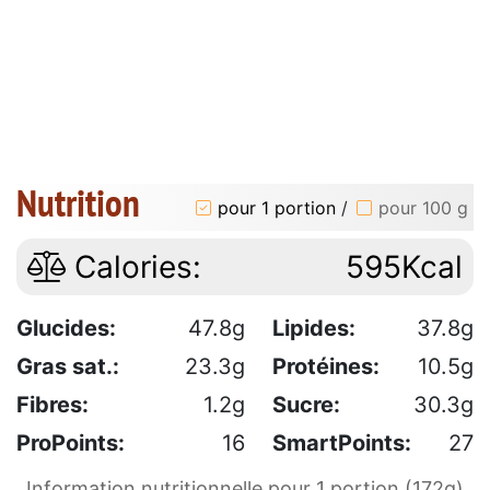
Nutrition
pour 1 portion
/
pour 100 g
Calories:
595Kcal
Glucides:
47.8g
Lipides:
37.8g
Gras sat.:
23.3g
Protéines:
10.5g
Fibres:
1.2g
Sucre:
30.3g
ProPoints:
16
SmartPoints:
27
Information nutritionnelle pour 1 portion (172g)