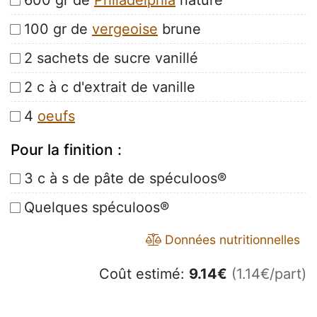
600 gr de
Philadelphia
nature
100 gr de
vergeoise
brune
2 sachets de sucre vanillé
2 c à c d'extrait de vanille
4
oeufs
Pour la finition :
3 c à s de pâte de spéculoos®
Quelques spéculoos®
Données nutritionnelles
Coût estimé:
9.14
€
(1.14€/part)