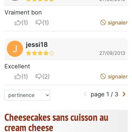
Vraiment bon
I apreciate
I do not appreciate
signaler
jessi18
J
27/09/2013
Excellent
I apreciate
I do not appreciate
signaler
page
1
/
3
Cheesecakes sans cuisson au
cream cheese