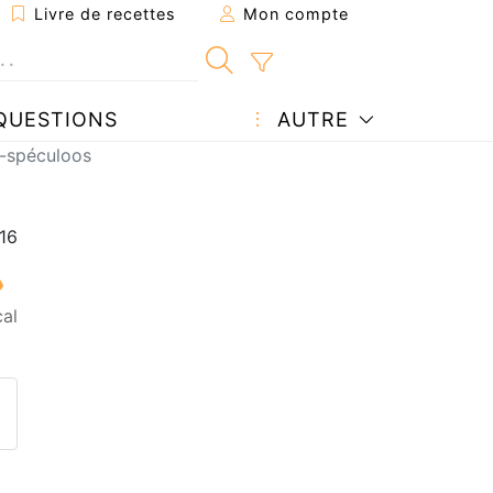
Livre de recettes
Mon compte
QUESTIONS
AUTRE
spéculoos
al
ecette à un ami
ette page
 une question à l'auteur
ublier votre photo de cette r