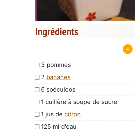
Ingrédients
3 pommes
2
bananes
6 spéculoos
1 cuillère à soupe de sucre
1 jus de
citron
125 ml d'eau