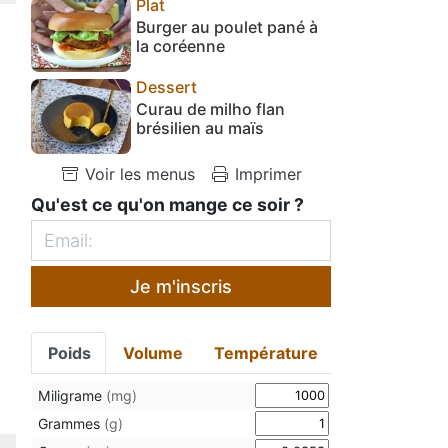
Plat
Burger au poulet pané à
la coréenne
Dessert
Curau de milho flan
brésilien au maïs
Voir les menus
Imprimer
Qu'est ce qu'on mange ce soir ?
Je m'inscris
Poids
Volume
Température
Miligrame
(mg)
Grammes
(g)