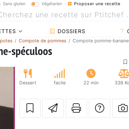
Sans gluten
Végétarien
Proposer une recette
ETTES
DOSSIERS
mpotes
Compote de pommes
Compote pomme-banane-
e-spéculoos
Dessert
facile
22 min
338 Kc
Envoyer cette r
Imprimer c
Poser
P