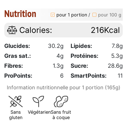
Nutrition
pour 1 portion
/
pour 100 g
Calories:
216Kcal
Glucides:
30.2g
Lipides:
7.8g
Gras sat.:
4g
Protéines:
5.3g
Fibres:
1.3g
Sucre:
28.6g
ProPoints:
6
SmartPoints:
11
Information nutritionnelle pour 1 portion (165g)
Sans
Végétarien
Sans fruit
gluten
à coque