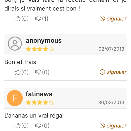
dirais si vraiment cest bon !
I apreciate
I do not appreciate
signaler
anonymous
02/07/2013
Bon et frais
I apreciate
I do not appreciate
signaler
fatinawa
F
30/03/2013
L'ananas un vrai régal
I apreciate
I do not appreciate
signaler