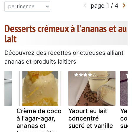
page
1
/
4
Desserts crémeux à l'ananas et au
lait
Découvrez des recettes onctueuses alliant
ananas et produits laitiers
it
Crème de coco
Yaourt au lait
Yaou
à l'agar-agar,
concentré
con
ananas et
sucré et vanille
suc