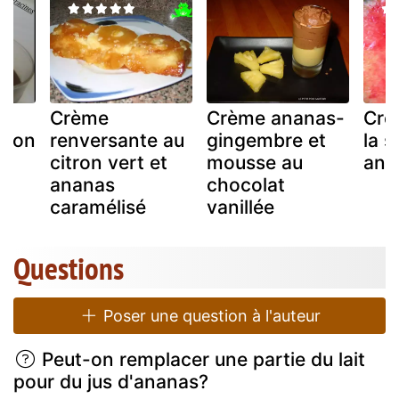
Crème
Crème ananas-
Crè
 son
renversante au
gingembre et
la 
e
citron vert et
mousse au
ana
ananas
chocolat
caramélisé
vanillée
Questions
Poser une question à l'auteur
Peut-on remplacer une partie du lait
pour du jus d'ananas?