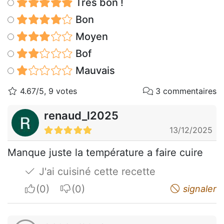
Très bon !
Bon
Moyen
Bof
Mauvais
4.67/5, 9 votes
3 commentaires
renaud_l2025
13/12/2025
Manque juste la température a faire cuire
J'ai cuisiné cette recette
I apreciate
I do not appreciate
signaler