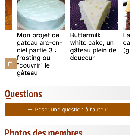
Mon projet de
Buttermilk
La 
gateau arc-en-
white cake, un
car
ciel partie 3 :
gâteau plein de
(gâ
frosting ou
douceur
"couvrir" le
gâteau
Questions
Poser une question à l'auteur
Photos des membres