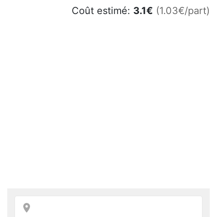
Coût estimé:
3.1
€
(1.03€/part)