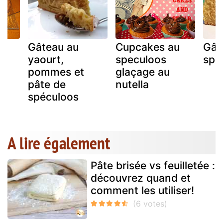
Gâteau au
Cupcakes au
Gât
yaourt,
speculoos
spé
pommes et
glaçage au
pâte de
nutella
spéculoos
A lire également
Pâte brisée vs feuilletée :
découvrez quand et
comment les utiliser!