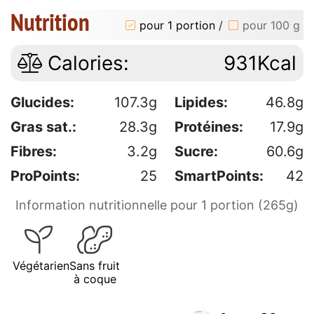
Nutrition
pour 1 portion
/
pour 100 g
Calories:
931Kcal
Glucides:
107.3g
Lipides:
46.8g
Gras sat.:
28.3g
Protéines:
17.9g
Fibres:
3.2g
Sucre:
60.6g
ProPoints:
25
SmartPoints:
42
Information nutritionnelle pour 1 portion (265g)
Végétarien
Sans fruit
à coque