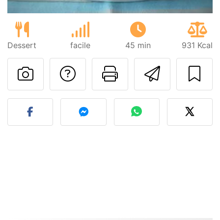
Dessert
facile
45 min
931 Kcal
Poser une question
Imprimer cet
Envoyer
Publier votre photo de cet