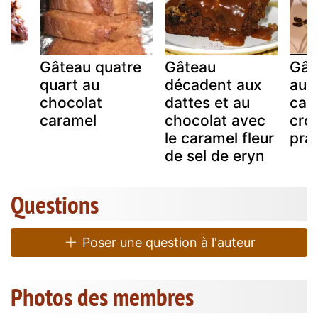
Gâteau quatre
Gâteau
Gât
quart au
décadent aux
au 
é
chocolat
dattes et au
car
caramel
chocolat avec
crou
le caramel fleur
pral
de sel de eryn
Questions
Poser une question à l'auteur
Photos des membres