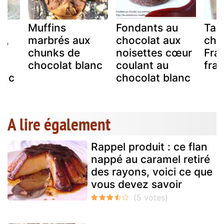
Muffins
Fondants au
Tab
r,
marbrés aux
chocolat aux
cho
chunks de
noisettes cœur
Fra
chocolat blanc
coulant au
fra
anc
chocolat blanc
A lire également
Rappel produit : ce flan
nappé au caramel retiré
des rayons, voici ce que
vous devez savoir