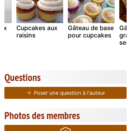
aux
Cupcakes aux
Gâteau de base
Gât
raisins
pour cupcakes
grai
sec
Questions
Poser une question à l'auteur
Photos des membres