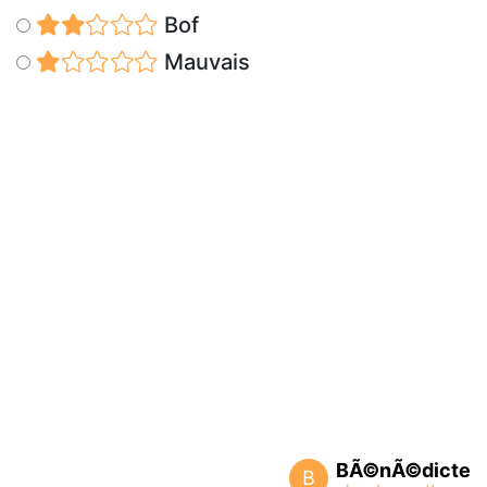
Bof
Mauvais
BÃ©nÃ©dicte
B