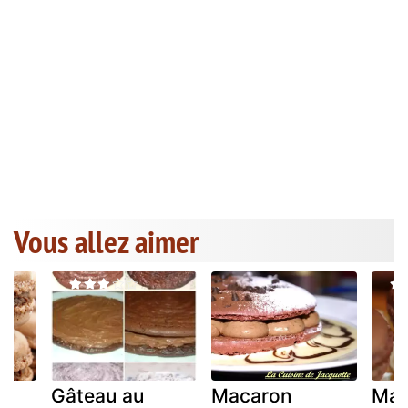
Vous allez aimer
u
Gâteau au
Macaron
Mac