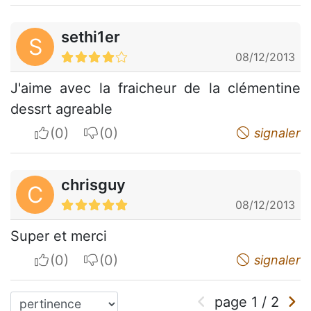
sethi1er
S
08/12/2013
J'aime avec la fraicheur de la clémentine
dessrt agreable
I apreciate
I do not appreciate
signaler
chrisguy
C
08/12/2013
Super et merci
I apreciate
I do not appreciate
signaler
page
1
/
2