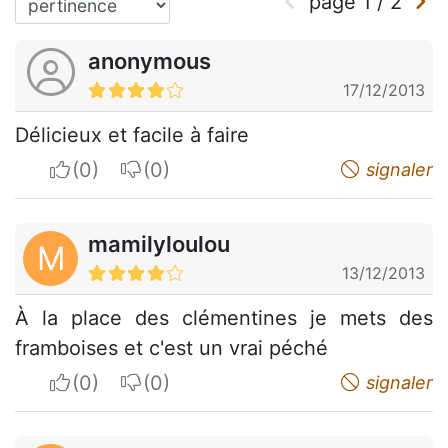
page
1
/
2
anonymous
17/12/2013
Délicieux et facile à faire
I apreciate
I do not appreciate
signaler
mamilyloulou
M
13/12/2013
À la place des clémentines je mets des
framboises et c'est un vrai péché
I apreciate
I do not appreciate
signaler