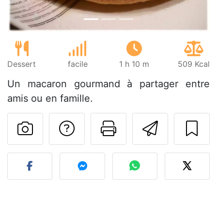
Dessert
facile
1 h 10 m
509 Kcal
Un macaron gourmand à partager entre
amis ou en famille.
Poser une question
Imprimer cet
Envoyer
Publier votre photo de cet