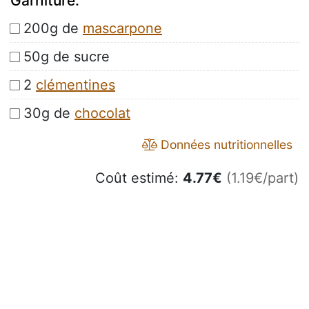
Garniture:
200g de
mascarpone
50g de sucre
2
clémentines
30g de
chocolat
Données nutritionnelles
Coût estimé:
4.77
€
(1.19€/part)