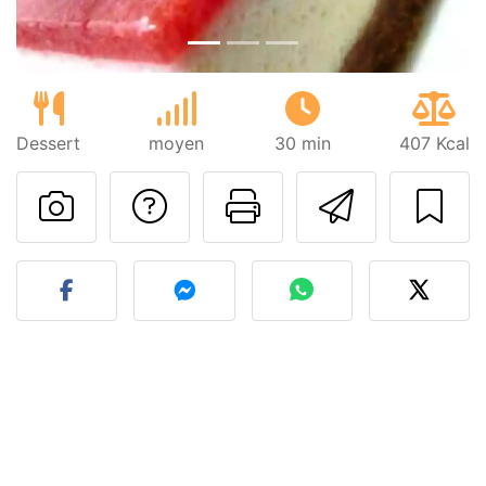
Dessert
moyen
30 min
407 Kcal
Poser une question
Imprimer cet
Envoyer
Publier votre photo de cet