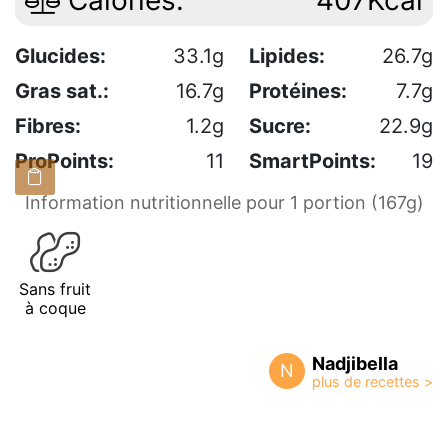
Calories:
407Kcal
Glucides:
33.1g
Lipides:
26.7g
Gras sat.:
16.7g
Protéines:
7.7g
Fibres:
1.2g
Sucre:
22.9g
ProPoints:
11
SmartPoints:
19
Information nutritionnelle pour 1 portion (167g)
Sans fruit
à coque
Nadjibella
N