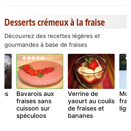
Desserts crémeux à la fraise
Découvrez des recettes légères et
gourmandes à base de fraises
pes
Bavarois aux
Verrine de
Mou
fraises sans
yaourt au coulis
frai
cuisson sur
de fraises et
ligh
spéculoos
bananes