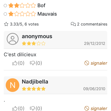
Bof
Mauvais
3.33/5, 6 votes
2 commentaires
anonymous
29/12/2012
C'est dilicieux
I apreciate
I do not appreciate
signaler
Nadjibella
N
09/06/2010
.
I apreciate
I do not appreciate
signaler