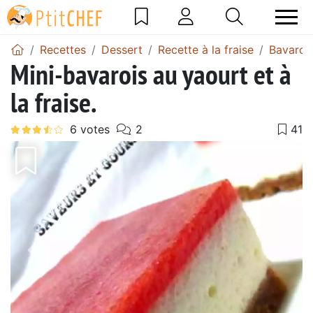
Recettes
Dessert
Recette à la fraise
Bavarois
Mini-bavarois au yaourt et à
la fraise.
Précédent
Suiv