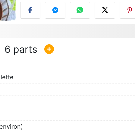
6
olette
 environ)