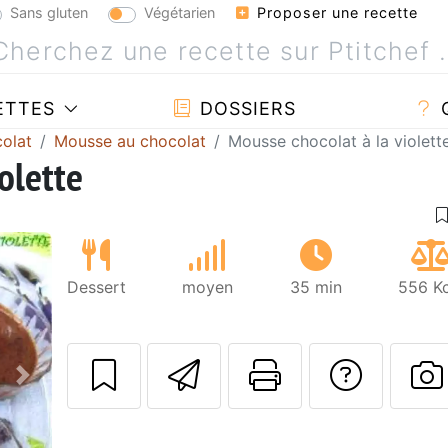
Sans gluten
Végétarien
Proposer une recette
ETTES
DOSSIERS
olat
Mousse au chocolat
Mousse chocolat à la violett
olette
Dessert
moyen
35 min
556 Kc
Envoyer cette r
Imprimer c
Poser
Suivant
P