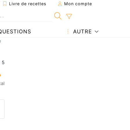
Livre de recettes
Mon compte
QUESTIONS
AUTRE
e
al
ecette à un ami
ette page
 une question à l'auteur
ublier votre photo de cette r