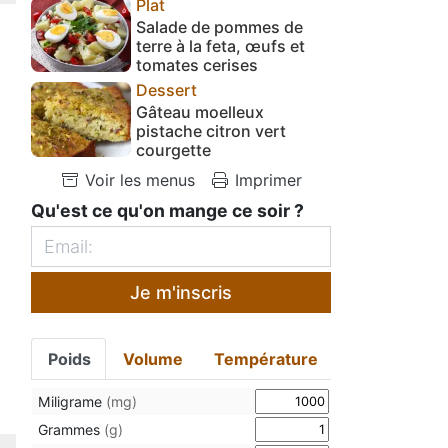
Plat
Salade de pommes de
terre à la feta, œufs et
tomates cerises
Dessert
Gâteau moelleux
pistache citron vert
courgette
Voir les menus
Imprimer
Qu'est ce qu'on mange ce soir ?
Je m'inscris
Poids
Volume
Température
Miligrame
(mg)
Grammes
(g)