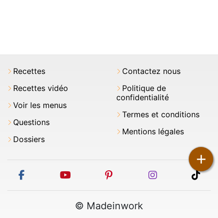
Recettes
Contactez nous
Recettes vidéo
Politique de
confidentialité
Voir les menus
Termes et conditions
Questions
Mentions légales
Dossiers
+
facebook
youtube
pinterest
instagram
tikt
© Madeinwork