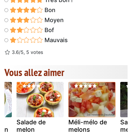
Très bon !
Bon
Moyen
Bof
Mauvais
3.6/5, 5 votes
Vous allez aimer
Salade de
Méli-mélo de
Sal
 un
melon
melons
mel