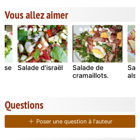
Vous allez aimer
aise
Salade d'israël
Salade de
Sal
cramaillots.
als
Questions
Poser une question à l'auteur