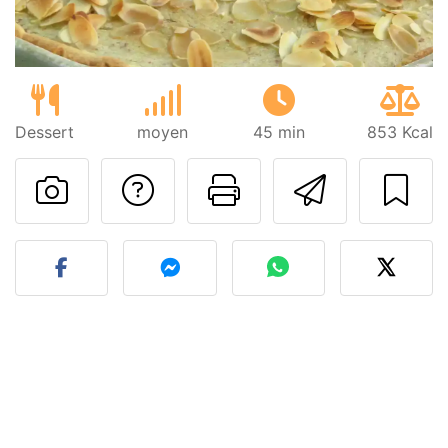
Dessert
moyen
45 min
853 Kcal
Poser une question
Imprimer cet
Envoyer
Publier votre photo de cet