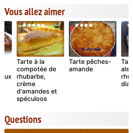
Vous allez aimer
Tarte à la
Tarte pêches-
Tar
a
compotée de
amande
alsa
 aux
rhubarbe,
rhu
crème
dia
d'amandes et
spéculoos
Questions