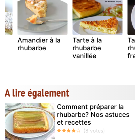
Amandier à la
Tarte à la
Tart
rhubarbe
rhubarbe
rhu
vanillée
fra
A lire également
Comment préparer la
rhubarbe? Nos astuces
et recettes