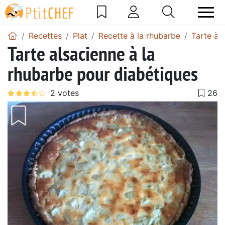
Recettes
Plat
Recette à la rhubarbe
Tarte à 
Tarte alsacienne à la
rhubarbe pour diabétiques