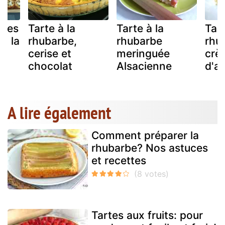
ttes
Tarte à la
Tarte à la
Tart
à la
rhubarbe,
rhubarbe
rhu
cerise et
meringuée
crè
chocolat
Alsacienne
d'a
A lire également
Comment préparer la
rhubarbe? Nos astuces
et recettes
Tartes aux fruits: pour