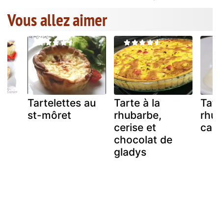
Vous allez aimer
Tartelettes au
Tarte à la
Tat
st-môret
rhubarbe,
rhu
cerise et
car
chocolat de
gladys