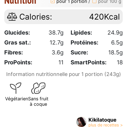
pour 1 portion
/
pour 100 g
Calories:
420Kcal
Glucides:
38.7g
Lipides:
24.9g
Gras sat.:
12.7g
Protéines:
6.5g
Fibres:
3.6g
Sucre:
18.5g
ProPoints:
11
SmartPoints:
18
Information nutritionnelle pour 1 portion (243g)
Végétarien
Sans fruit
à coque
Kikilatoque